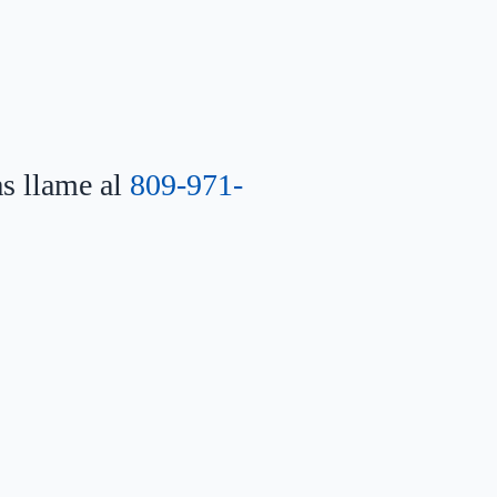
as llame al
809-971-