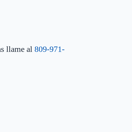
as llame al
809-971-