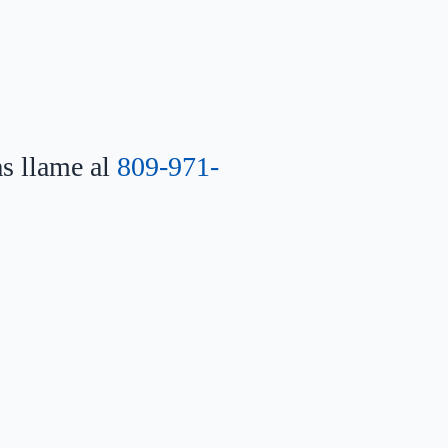
as llame al
809-971-