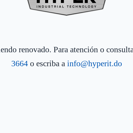
siendo renovado. Para atención o consult
3664
o escriba a
info@hyperit.do