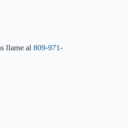
as llame al
809-971-