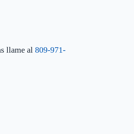
as llame al
809-971-