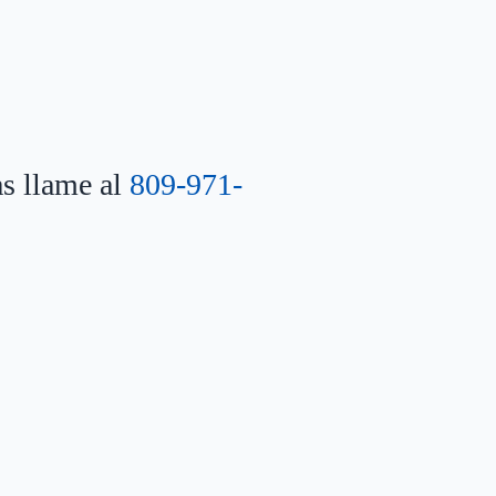
as llame al
809-971-