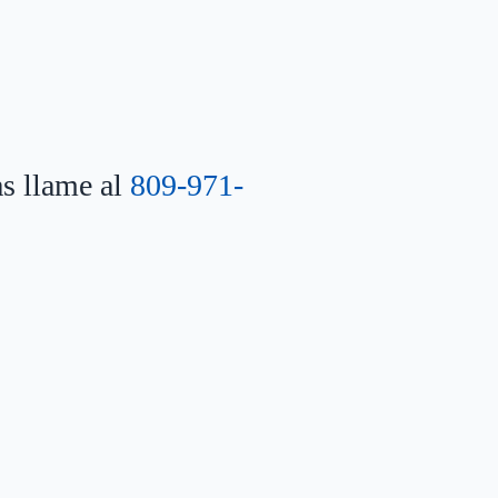
as llame al
809-971-