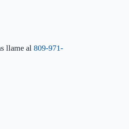
as llame al
809-971-