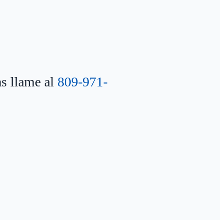
as llame al
809-971-