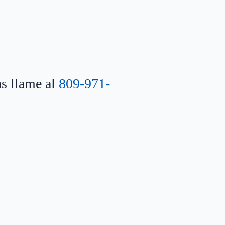
as llame al
809-971-