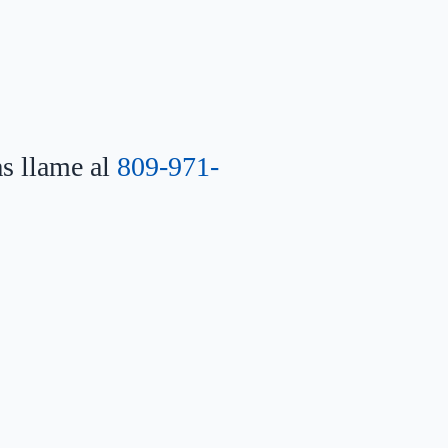
as llame al
809-971-