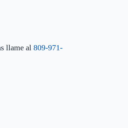
as llame al
809-971-