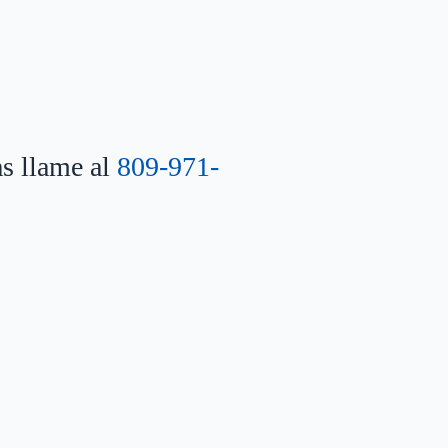
as llame al
809-971-