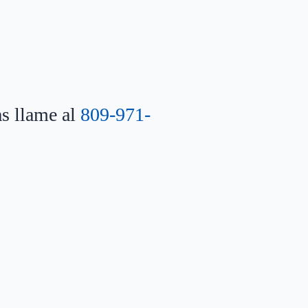
as llame al
809-971-