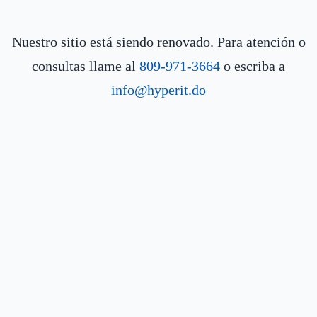
Nuestro sitio está siendo renovado. Para atención o
consultas llame al
809-971-3664
o escriba a
info@hyperit.do