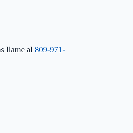
as llame al
809-971-