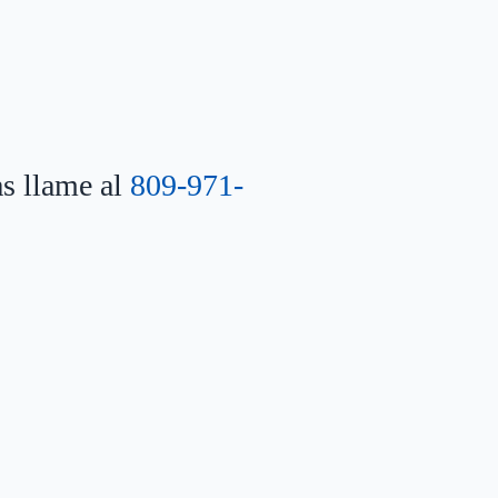
as llame al
809-971-