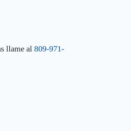
as llame al
809-971-