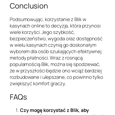
Conclusion
Podsumowując, korzystanie z Blik w
kasynach online to decyzja, która przynosi
wiele korzyści. Jego szybkość,
bezpieczeństwo, wygoda oraz dostępność
w wielu kasynach czynią go doskonałym
wyborem dla osób szukających efektywnej
metody płatności. Wraz z rosnącą
popularnością Blik, można się spodziewać,
że w przyszłości będzie ono wciąż bardziej
rozbudowane i ulepszane, co powinno tylko
zwiększyć komfort graczy.
FAQs
Czy mogę korzystać z Blik, aby