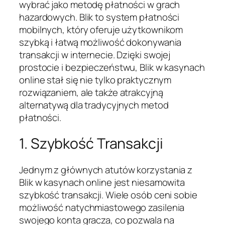
wybrać jako metodę płatności w grach
hazardowych. Blik to system płatności
mobilnych, który oferuje użytkownikom
szybką i łatwą możliwość dokonywania
transakcji w internecie. Dzięki swojej
prostocie i bezpieczeństwu, Blik w kasynach
online stał się nie tylko praktycznym
rozwiązaniem, ale także atrakcyjną
alternatywą dla tradycyjnych metod
płatności.
1. Szybkość Transakcji
Jednym z głównych atutów korzystania z
Blik w kasynach online jest niesamowita
szybkość transakcji. Wiele osób ceni sobie
możliwość natychmiastowego zasilenia
swojego konta gracza, co pozwala na