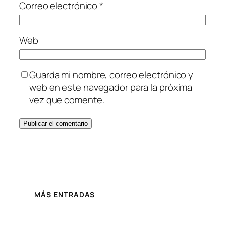
Correo electrónico
*
Web
Guarda mi nombre, correo electrónico y
web en este navegador para la próxima
vez que comente.
MÁS ENTRADAS