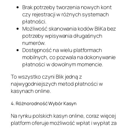
Brak potrzeby tworzenia nowych kont
czy rejestracji w różnych systemach
płatności.
Możliwość skanowania kodów BliKa bez
potrzeby wpisywania długaśnych
numerów.
Dostępność na wielu platformach
mobilnych, co pozwala na dokonywanie
płatności w dowolnym momencie.
To wszystko czyni Blik jedną z
najwygodniejszych metod płatności w
kasynach online.
4. Różnorodność Wybór Kasyn
Na rynku polskich kasyn online, coraz więcej
platform oferuje możliwość wpłat i wypłat za