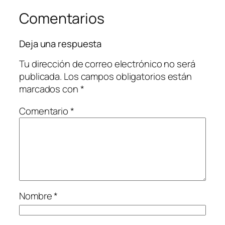
Comentarios
Deja una respuesta
Tu dirección de correo electrónico no será
publicada.
Los campos obligatorios están
marcados con
*
Comentario
*
Nombre
*