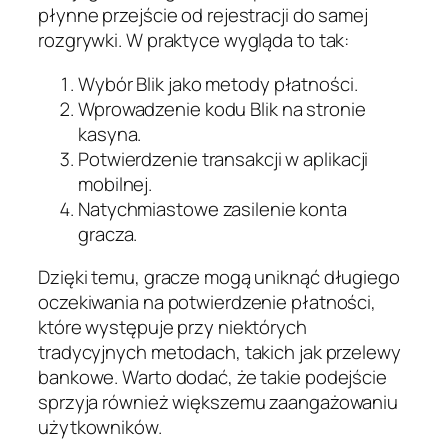
płynne przejście od rejestracji do samej
rozgrywki. W praktyce wygląda to tak:
Wybór Blik jako metody płatności.
Wprowadzenie kodu Blik na stronie
kasyna.
Potwierdzenie transakcji w aplikacji
mobilnej.
Natychmiastowe zasilenie konta
gracza.
Dzięki temu, gracze mogą uniknąć długiego
oczekiwania na potwierdzenie płatności,
które występuje przy niektórych
tradycyjnych metodach, takich jak przelewy
bankowe. Warto dodać, że takie podejście
sprzyja również większemu zaangażowaniu
użytkowników.