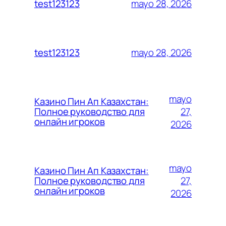
mayo 28, 2026
test123123
mayo 28, 2026
test123123
mayo
Казино Пин Ап Казахстан:
27,
Полное руководство для
онлайн игроков
2026
mayo
Казино Пин Ап Казахстан:
27,
Полное руководство для
онлайн игроков
2026