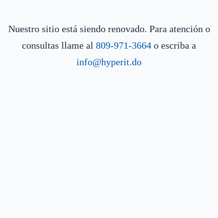
Nuestro sitio está siendo renovado. Para atención o
consultas llame al
809-971-3664
o escriba a
info@hyperit.do