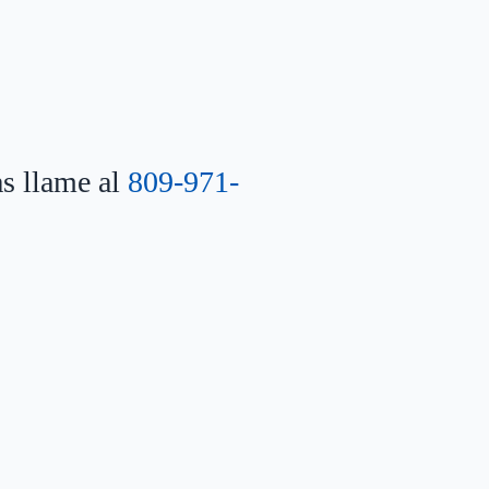
as llame al
809-971-