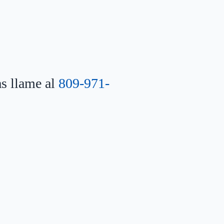
as llame al
809-971-